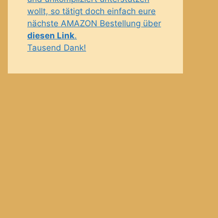
wollt, so tätigt doch einfach eure
nächste AMAZON Bestellung über
diesen Link
.
Tausend Dank!