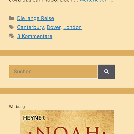
Kategorien
Die lange Reise
Schlagwörter
Canterbury
,
Dover
,
London
3 Kommentare
Suche
nach:
Werbung